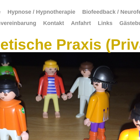
e
Hypnose / Hypnotherapie
Biofeedback / Neuro
nvereinbarung
Kontakt
Anfahrt
Links
Gästeb
etische Praxis (Priv