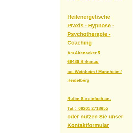
Heilenergetische
Praxis - Hypnose -
Psychotherapie -
Coaching
Am Altenacker
5
69488
Birkenau
bei Weinheim / Mannheim /
Heidelberg
Rufen Sie einfach an:
Tel.:
06201 2718655
oder nutzen Sie unser
Kontaktformular