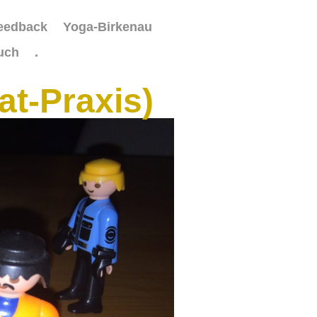
feedback
Yoga-Birkenau
uch
.
at-Praxis)