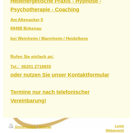
Heilenergetische Praxis - Hypnose -
Psychotherapie - Coaching
Am Altenacker
5
69488
Birkenau
bei Weinheim / Mannheim / Heidelberg
Rufen Sie einfach an:
Tel.:
06201 2718655
oder nutzen Sie unser Kontaktformular
Termine nur nach telefonischer
Vereinbarung!
Login
Druckversion
|
Sitemap
Webansicht