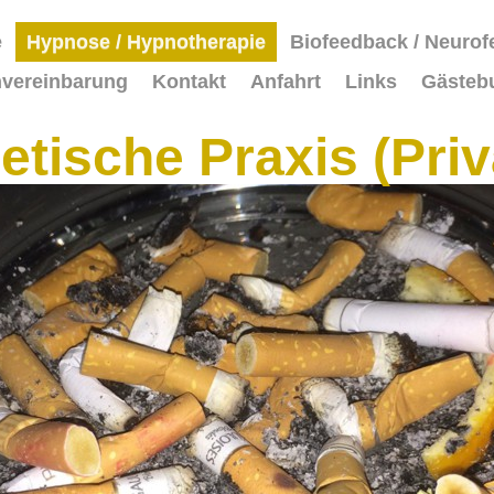
e
Hypnose / Hypnotherapie
Biofeedback / Neuro
nvereinbarung
Kontakt
Anfahrt
Links
Gästeb
etische Praxis (Priv