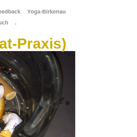
feedback
Yoga-Birkenau
uch
.
at-Praxis)