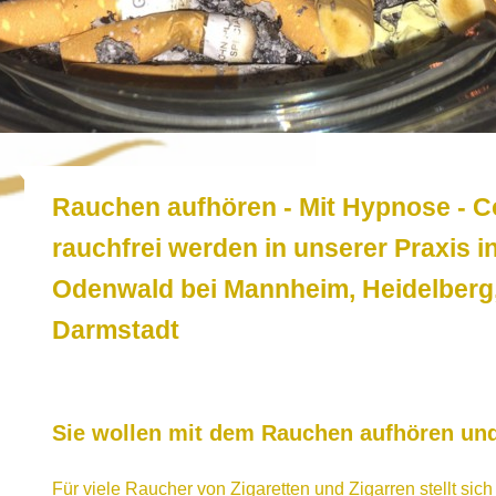
Rauchen aufhören - Mit Hypnose
rauchfrei werden in unserer Praxis i
Odenwald bei Mannheim, Heidelberg
Darmstadt
Sie wollen mit dem Rauchen aufhören un
Für viele Raucher von Zigaretten und Zigarren stellt sic